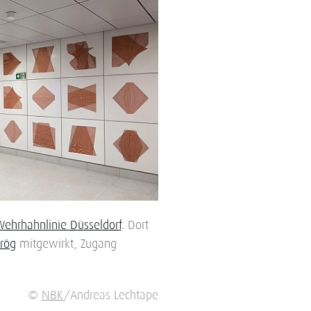
Wehrhahnlinie Düsseldorf
. Dort
Brög
mitgewirkt, Zugang
©
NBK
/Andreas Lechtape