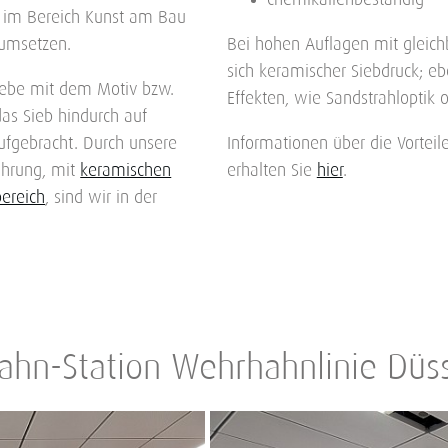
chemikalienbeständig
e im Bereich Kunst am Bau
 umsetzen.
Bei hohen Auflagen mit gleic
sich keramischer Siebdruck; 
iebe mit dem Motiv bzw.
Effekten, wie Sandstrahloptik 
das Sieb hindurch auf
ufgebracht. Durch unsere
Informationen über die Vorteil
fahrung, mit
keramischen
erhalten Sie
hier
.
bereich
, sind wir in der
hn-Station Wehrhahnlinie Düss