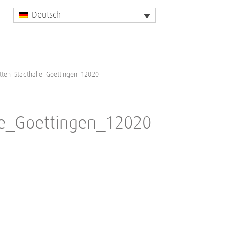
Deutsch
tten_Stadthalle_Goettingen_12020
le_Goettingen_12020